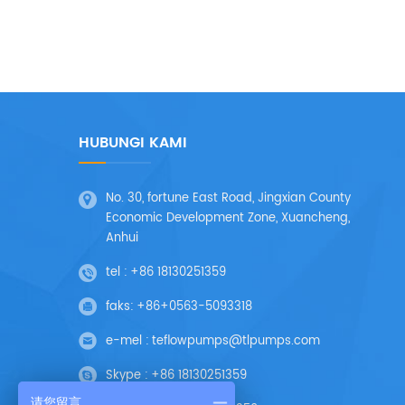
HUBUNGI KAMI
No. 30, fortune East Road, Jingxian County
Economic Development Zone, Xuancheng,
Anhui
tel :
+86 18130251359
faks:
+86+0563-5093318
e-mel :
teflowpumps@tlpumps.com
Skype :
+86 18130251359
请您留言