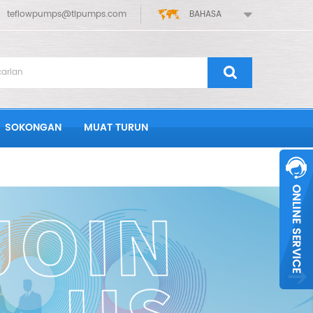
teflowpumps@tlpumps.com
BAHASA
SOKONGAN
MUAT TURUN