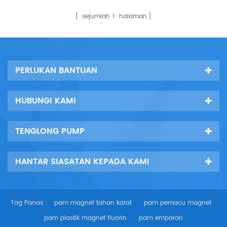
bahagian aliran keluli tahan
karat, struktur mudah,
sejumlah
1
halaman
operasi yang stabil, jumlah
kecil, bunyi rendah.
PERLUKAN BANTUAN
HUBUNGI KAMI
TENGLONG PUMP
HANTAR SIASATAN KEPADA KAMI
Tag Panas :
pam magnet tahan karat
pam pemacu magnet
pam plastik magnet fluorin
pam emparan