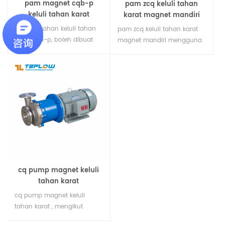
pam magnet cqb-p
pam zcq keluli tahan
keluli tahan karat
karat magnet mandiri
bahan-bahan keluli tahan
pam zcq keluli tahan karat
karat cqb-p, boleh dibuat
magnet mandiri mengguna
daripada bahan-bahan
pakai prinsip pemacu
keluli tahan karat seperti
magnet dan struktur
ss304 dan ss316 dan ss316l,
pencampuran luaran, tidak
yang digunakan dalam
memerlukan infusi manual
industri perubatan dan
sebelum setiap permulaan,
kimia, boleh mengangkut
boleh melengkapkan diri
asid sulfurik, asid nitrik, asid
sendiri dan merealisasikan
hidroklorik dan cecair yang
operasi automatik.
mengakis, boleh menahan
200 darjah celsius suhu
tinggi.
cq pump magnet keluli
tahan karat
cq pump magnet keluli
tahan karat , mengikut
piawaian antarabangsa,