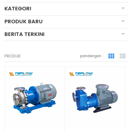
KATEGORI
PRODUK BARU
BERITA TERKINI
PRODUK
pandangan :
Grid Vie
Lis