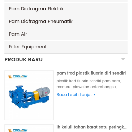
Pam Diafragma Elektrik
Pam Diafragma Pneumatik
Pam Air
Filter Equipment
PRODUK BARU
pam frod plastik fluorin diri sendiri
plastik frod fluorin sendiri pam pam,
menurut piawaian antarabangsa,
bahagian-bahagian limpahan adalah
Baca Lebih Lanjut
plastik fluorin, bahagian-bahagian
beban galas diperbuat daripada
bahan logam, boleh dilengkapi dengan
meterai luaran tunggal luaran, meterai
mesin perakitan luaran dan air siram,
ih keluli tahan karat satu peringkat air laut air garam pam empar
boleh disesuaikan.