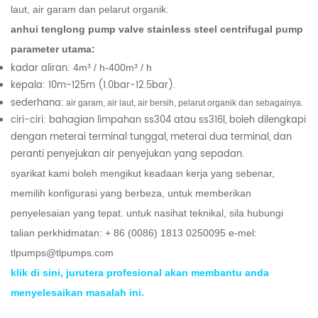
laut, air garam dan pelarut organik.
anhui tenglong pump valve stainless steel centrifugal pump
parameter utama:
kadar aliran:
4m³ / h-400m³ / h
kepala: 10m-125m (1.0bar-12.5bar).
sederhana:
air garam, air laut, air bersih, pelarut organik dan sebagainya.
ciri-ciri: bahagian limpahan ss304 atau ss316l, boleh dilengkapi
dengan meterai terminal tunggal, meterai dua terminal, dan
peranti penyejukan air penyejukan yang sepadan.
syarikat kami boleh mengikut keadaan kerja yang sebenar,
memilih konfigurasi yang berbeza, untuk memberikan
penyelesaian yang tepat.
untuk nasihat teknikal, sila hubungi
talian perkhidmatan: + 86 (0086) 1813 0250095 e-mel:
tlpumps@tlpumps.com
klik di sini, jurutera profesional akan membantu anda
menyelesaikan masalah ini.