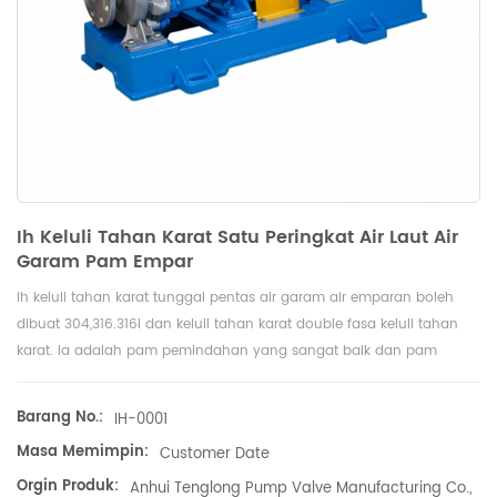
Ih Keluli Tahan Karat Satu Peringkat Air Laut Air
Garam Pam Empar
ih keluli tahan karat tunggal pentas air garam air emparan boleh
dibuat 304,316.316l dan keluli tahan karat double fasa keluli tahan
karat. ia adalah pam pemindahan yang sangat baik dan pam
pemunggahan untuk mengangkut pelbagai kepekatan air laut, air
garam dan pelarut organik.
Barang No.:
IH-0001
Masa Memimpin:
Customer Date
Orgin Produk:
Anhui Tenglong Pump Valve Manufacturing Co.,