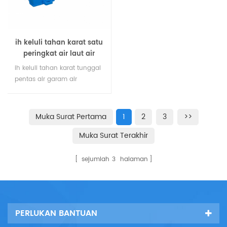
panjang.
gandingan dan didorong
oleh motor.
ih keluli tahan karat satu
peringkat air laut air
garam pam empar
ih keluli tahan karat tunggal
pentas air garam air
emparan boleh dibuat
304,316.316l dan keluli tahan
karat double fasa keluli
Muka Surat Pertama
1
2
3
>>
tahan karat. ia adalah pam
Muka Surat Terakhir
pemindahan yang sangat
baik dan pam
pemunggahan untuk
sejumlah
3
halaman
mengangkut pelbagai
kepekatan air laut, air garam
dan pelarut organik.
PERLUKAN BANTUAN