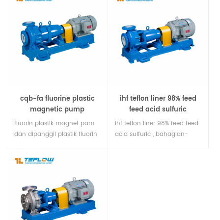
boleh mengangkut pelbagai
magnet plastik fluorin, pam
asid, asas dan pelarut
kimia magnet tahan karat
organik yang sangat korosif
pam kimia.
antara 100 ℃ dan 150 ℃,
yang merupakan
penyelesaian ideal untuk
industri kimia halus.
cqb-fa fluorine plastic
ihf teflon liner 98% feed
magnetic pump
feed acid sulfuric
fluorin plastik magnet pam
ihf teflon liner 98% feed feed
dan dipanggil plastik fluorin
acid sulfuric , bahagian-
magnet pam empar, empat
bahagian aliran dibuat
fluorin, pam pemacu plastik
daripada teflon tahan asid
fluorin magnetik, magnet
dan bahan plastik lain. ia
pam tahan kimia magnet
adalah pilihan yang sesuai
pam pam.magnetic, reka
untuk ketahanan kakisan
bentuk sambungan tidak
perindustrian. ia mempunyai
langsung sokongan yang
meterai mekanikal dan