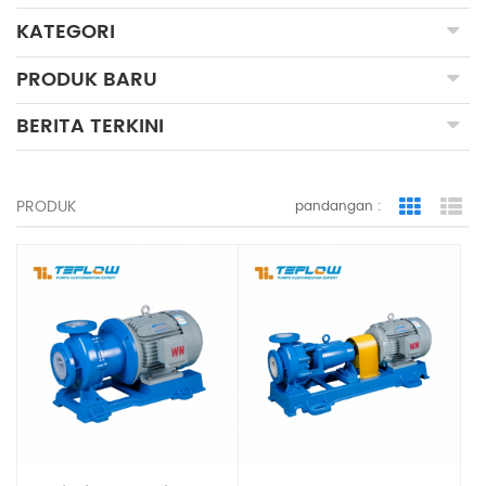
KATEGORI
PRODUK BARU
BERITA TERKINI
PRODUK
pandangan :
Grid Vie
Lis