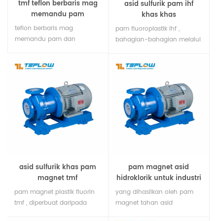
tmf teflon berbaris mag
asid sulfurik pam ihf
memandu pam
khas khas
teflon berbaris mag
pam fluoroplastik ihf ,
memandu pam dan
bahagian-bahagian melalui
memanggilnya pam empar
aliran dibuat daripada ptfe,
plastik fluorin , empat fluorin,
fep, pfa, pvdf dan bahan
pam pemacu plastik fluorin
plastik lain yang tahan asid
magnetik, pam kimia
sulfurik. ia adalah pilihan
magnet tahan karat pam
yang sesuai untuk
kimia.
ketahanan kakisan
perindustrian. ia mempunyai
meterai mekanikal dan
gandingan dan didorong
oleh motor.
asid sulfurik khas pam
pam magnet asid
magnet tmf
hidroklorik untuk industri
kimia
pam magnet plastik fluorin
yang dihasilkan oleh pam
tmf , diperbuat daripada
magnet tahan asid
ht200 keluli lapisan plastik
tenglong, yang digunakan