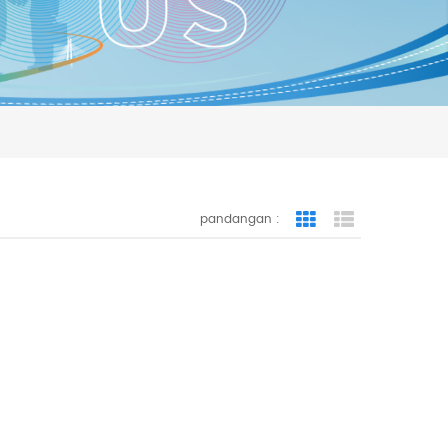
pandangan :
Grid View
List View