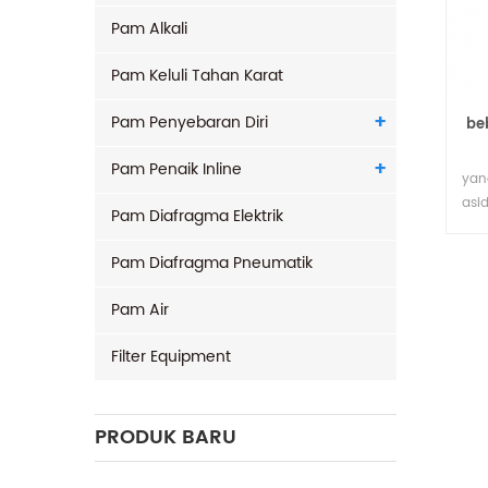
Pam Alkali
Pam Keluli Tahan Karat
Pam Penyebaran Diri
be
Pam Penaik Inline
yan
asi
Pam Diafragma Elektrik
pem
men
Pam Diafragma Pneumatik
dari
pvd
Pam Air
hin
meng
Filter Equipment
nitr
kaus
PRODUK BARU