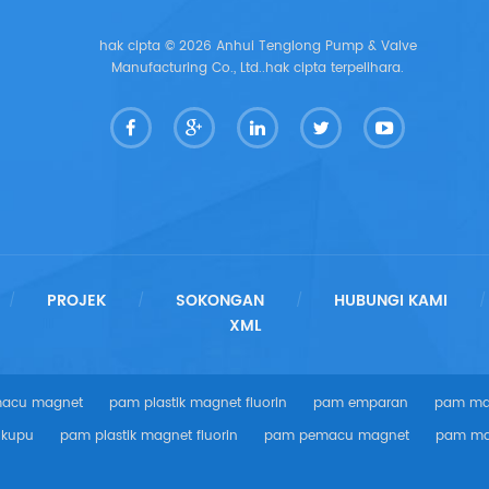
hak cipta © 2026 Anhui Tenglong Pump & Valve
Manufacturing Co., Ltd..hak cipta terpelihara.
PROJEK
SOKONGAN
HUBUNGI KAMI
/
/
/
/
XML
acu magnet
pam plastik magnet fluorin
pam emparan
pam mag
-kupu
pam plastik magnet fluorin
pam pemacu magnet
pam mag