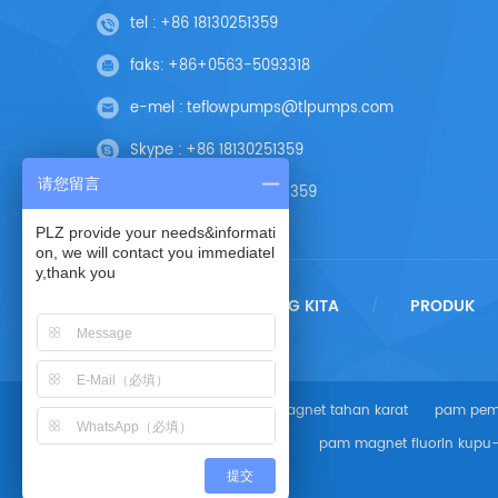
tel :
+86 18130251359
faks:
+86+0563-5093318
e-mel :
teflowpumps@tlpumps.com
Skype :
+86 18130251359
请您留言
Wechat :
+86 18130251359
PLZ provide your needs&informati
on, we will contact you immediatel
y,thank you
RUMAH
TENTANG KITA
PRODUK
/
/
Tag Panas :
pam magnet tahan karat
pam pem
pam magnet fluorin kupu
提交