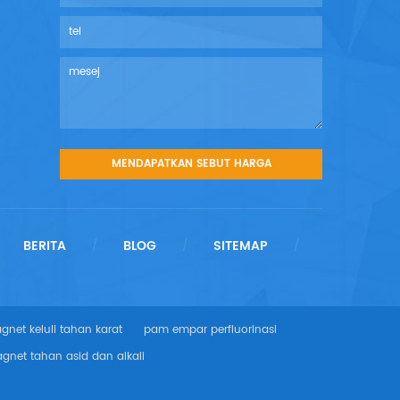
BERITA
BLOG
SITEMAP
/
/
/
net keluli tahan karat
pam empar perfluorinasi
net tahan asid dan alkali