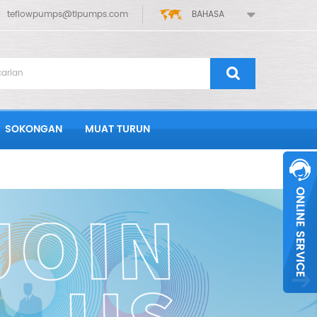
teflowpumps@tlpumps.com
BAHASA
SOKONGAN
MUAT TURUN