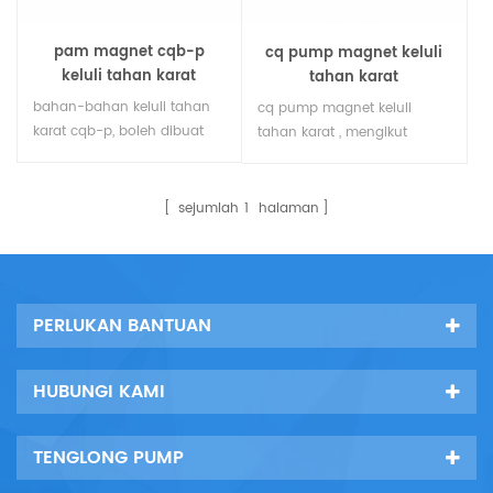
pam magnet cqb-p
cq pump magnet keluli
keluli tahan karat
tahan karat
bahan-bahan keluli tahan
cq pump magnet keluli
karat cqb-p, boleh dibuat
tahan karat , mengikut
daripada bahan-bahan
piawaian antarabangsa,
keluli tahan karat seperti
bahagian aliran keluli tahan
ss304 dan ss316 dan ss316l,
karat, struktur mudah,
sejumlah
1
halaman
yang digunakan dalam
operasi yang stabil, jumlah
industri perubatan dan
kecil, bunyi rendah.
kimia, boleh mengangkut
asid sulfurik, asid nitrik, asid
PERLUKAN BANTUAN
hidroklorik dan cecair yang
mengakis, boleh menahan
200 darjah celsius suhu
HUBUNGI KAMI
tinggi.
TENGLONG PUMP