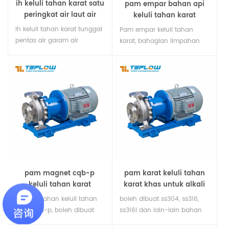
ih keluli tahan karat satu
pam empar bahan api
peringkat air laut air
keluli tahan karat
garam pam empar
sentrifugal
ih keluli tahan karat tunggal
Pam empar keluli tahan
pentas air garam air
karat, bahagian limpahan
emparan boleh dibuat
semuanya diperbuat
304,316.316l dan keluli tahan
daripada keluli tahan karat,
karat double fasa keluli
menyampaikan asid organik,
tahan karat. ia adalah pam
sebatian organik, asid dan
pemindahan yang sangat
alkali, dengan rintangan
baik dan pam
kakisan yang baik,
pemunggahan untuk
menggunakan jenis peranti
mengangkut pelbagai
kedap mekanikal yang baru,
kepekatan air laut, air garam
digunakan secara meluas.
dan pelarut organik.
pam magnet cqb-p
pam karat keluli tahan
keluli tahan karat
karat khas untuk alkali
(alkali)
bahan-bahan keluli tahan
boleh dibuat ss304, ss316,
karat cqb-p, boleh dibuat
ss316l dan lain-lain bahan
daripada bahan-bahan
keluli tahan karat, yang