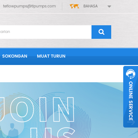
teflowpumps@tlpumps.com
BAHASA
SOKONGAN
MUAT TURUN