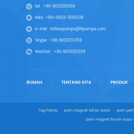
tel :
+86 18130251359
faks:
+86+0563-5093318
e-mel :
teflowpumps@tlpumps.com
Skype :
+86 18130251359
Wechat :
+86 18130251359
RUMAH
TENTANG KITA
PRODUK
/
/
Tag Panas :
pam magnet tahan karat
pam pem
pam magnet fluorin kupu