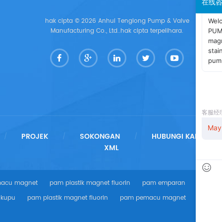
在线
hak cipta © 2026 Anhui Tenglong Pump & Valve
Manufacturing Co., Ltd..hak cipta terpelihara.
PROJEK
SOKONGAN
HUBUNGI KAMI
/
/
/
/
XML
acu magnet
pam plastik magnet fluorin
pam emparan
pam mag
-kupu
pam plastik magnet fluorin
pam pemacu magnet
pam mag