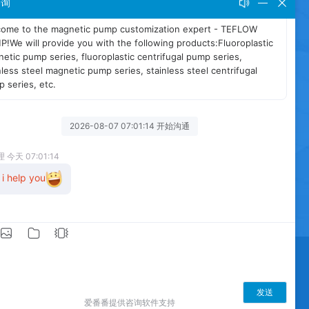
咨询
BERITA
BLOG
SITEMAP
/
/
/
net keluli tahan karat
pam empar perfluorinasi
net tahan asid dan alkali