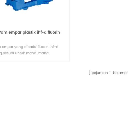
Pam empar plastik ihf-d fluorin
 empar yang dibarisi fluorin ihf-d
g sesuai untuk mana-mana
ekatan asid dan alkali, garam, oksida,
apisan plastik lapisan, seumur hidup
erai mesin, struktur sambungan terus,
sejumlah
1
halama
jimatkan ruang, dan memilih
figurasi yang berbeza mengikut
daan kerja yang berbeza.