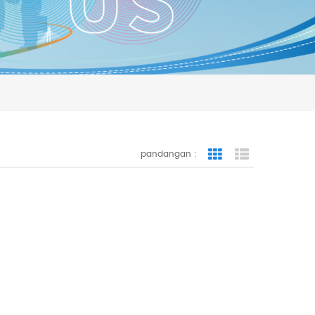
pandangan :
Grid View
List View