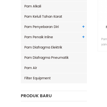
Pam Alkali
Pam Keluli Tahan Karat
Pam Penyebaran Diri
Pam Penaik Inline
Pam
yan
Pam Diafragma Elektrik
kep
pel
Pam Diafragma Pneumatik
met
men
Pam Air
kon
kea
Filter Equipment
PRODUK BARU