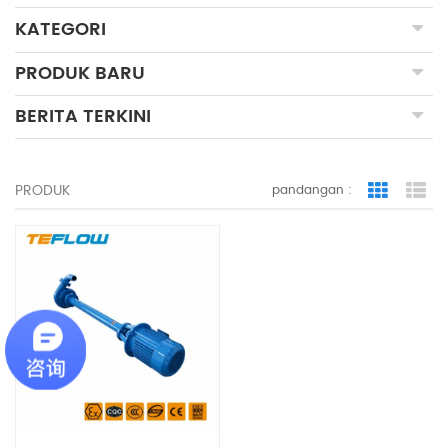
KATEGORI
PRODUK BARU
BERITA TERKINI
PRODUK
pandangan :
Grid Vie
Lis