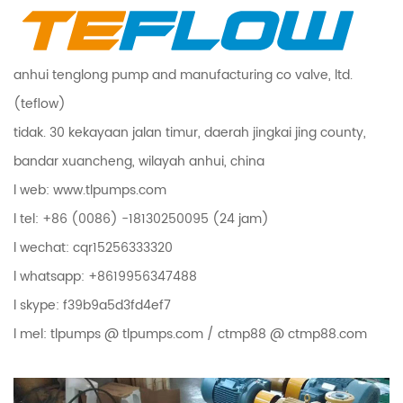
anhui tenglong pump and manufacturing co valve, ltd.
(teflow)
tidak. 30 kekayaan jalan timur, daerah jingkai jing county,
bandar xuancheng, wilayah anhui, china
l web: www.tlpumps.com
l tel: +86 (0086) -18130250095 (24 jam)
l wechat: cqr15256333320
l whatsapp: +8619956347488
l skype: f39b9a5d3fd4ef7
l mel: tlpumps @ tlpumps.com / ctmp88 @ ctmp88.com