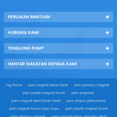
PERLUKAN BANTUAN
HUBUNGI KAMI
TENGLONG PUMP
HANTAR SIASATAN KEPADA KAMI
Tag Panas :
pam magnet tahan karat
pam pemacu magnet
pam plastik magnet fluorin
pam emparan
pam magnet keluli tahan karat
pam empar perfluorinasi
pam magnet fluorin kupu-kupu
pam plastik magnet fluorin
pam pemacu magnet
pam magnet tahan asid dan alkali