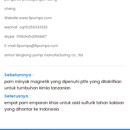
cheng
Website:www.tlpumps.com
wechat: cqr15256333320
skype: f39b9a5d3fd4ef7
E-mail:tlpumps@tlpumps.com
anhui tenglong pump manufacturing co., ltd.
Sebelumnya :
pam minyak magnetik yang dipenuhi ptfe yang ditakrifkan
untuk tumbuhan kimia tanzanian
Seterusnya :
empat pam emparan khas untuk asid sulfurik tahan kakisan
yang dihantar ke Indonesia