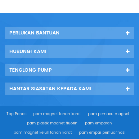
PERLUKAN BANTUAN
HUBUNGI KAMI
TENGLONG PUMP
HANTAR SIASATAN KEPADA KAMI
Tag Panas :
pam magnet tahan karat
pam pemacu magnet
pam plastik magnet fluorin
pam emparan
pam magnet keluli tahan karat
pam empar perfluorinasi